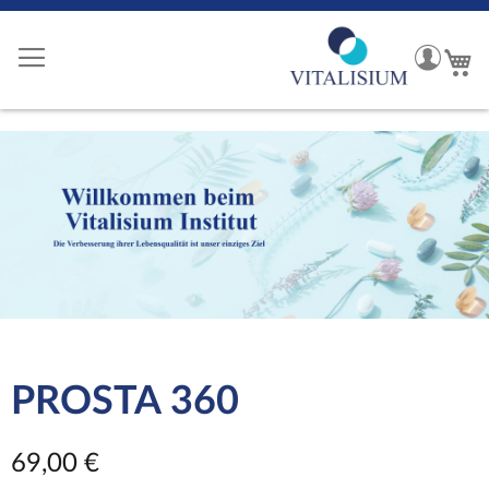
Zum
Inhalt
My
Me
springen
accoun
PROSTA 360
69,00 €