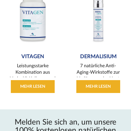
VITAGEN
DERMALISIUM
Leistungsstarke
7 natürliche Anti-
Kombination aus
Aging-Wirkstoffe zur
Verisol® Kollagen und
Verjüngung der Haut
Vitamin C
MEHR LESEN
MEHR LESEN
Melden Sie sich an, um unsere
100% kostenlosen natürlichen